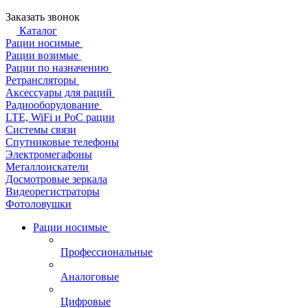
Заказать звонок
Каталог
Рации носимые
Рации возимые
Рации по назначению
Ретрансляторы
Аксессуары для раций
Радиооборудование
LTE, WiFi и PoC рации
Системы связи
Спутниковые телефоны
Электромегафоны
Металлоискатели
Досмотровые зеркала
Видеорегистраторы
Фотоловушки
Рации носимые
Профессиональные
Аналоговые
Цифровые