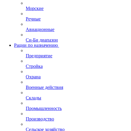
Морские
Речные
Авиационные
Си-Би диапазон
Рации по назначению
Предприятие
Стройка
Охрана
Военные действия
Склады
Промышленность
Производство
Сельское хозяйство