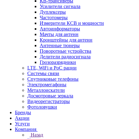
КВ-трансиверы
Усилители сигнала
Дуплексеры
Частотомеры
Измерители КСВ и мощности
Автоинформаторы
Мачты для антенн
Кронштейны для антенн
Антенные тюнеры
Поворотные устройства
Делители радиосигнала
Грозоразрядники
LTE, WiFi и PoC рации
Системы связи
Спутниковые телефоны
Электромегафоны
Металлоискатели
Досмотровые зеркала
Видеорегистраторы
Фотоловушки
Бренды
Акции
Услуги
Компания
Назад