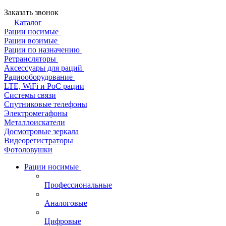
Заказать звонок
Каталог
Рации носимые
Рации возимые
Рации по назначению
Ретрансляторы
Аксессуары для раций
Радиооборудование
LTE, WiFi и PoC рации
Системы связи
Спутниковые телефоны
Электромегафоны
Металлоискатели
Досмотровые зеркала
Видеорегистраторы
Фотоловушки
Рации носимые
Профессиональные
Аналоговые
Цифровые