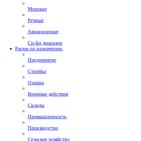
Морские
Речные
Авиационные
Си-Би диапазон
Рации по назначению
Предприятие
Стройка
Охрана
Военные действия
Склады
Промышленность
Производство
Сельское хозяйство