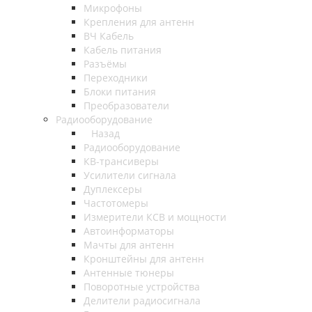
Микрофоны
Крепления для антенн
ВЧ Кабель
Кабель питания
Разъёмы
Переходники
Блоки питания
Преобразователи
Радиооборудование
Назад
Радиооборудование
КВ-трансиверы
Усилители сигнала
Дуплексеры
Частотомеры
Измерители КСВ и мощности
Автоинформаторы
Мачты для антенн
Кронштейны для антенн
Антенные тюнеры
Поворотные устройства
Делители радиосигнала