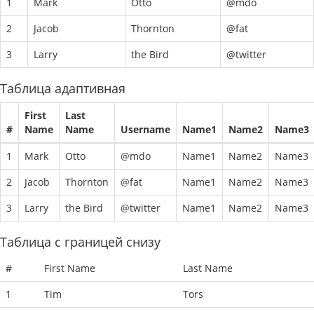
1
Mark
Otto
@mdo
2
Jacob
Thornton
@fat
3
Larry
the Bird
@twitter
Таблица адаптивная
First
Last
#
Name
Name
Username
Name1
Name2
Name3
1
Mark
Otto
@mdo
Name1
Name2
Name3
2
Jacob
Thornton
@fat
Name1
Name2
Name3
3
Larry
the Bird
@twitter
Name1
Name2
Name3
Таблица с границей снизу
#
First Name
Last Name
1
Tim
Tors