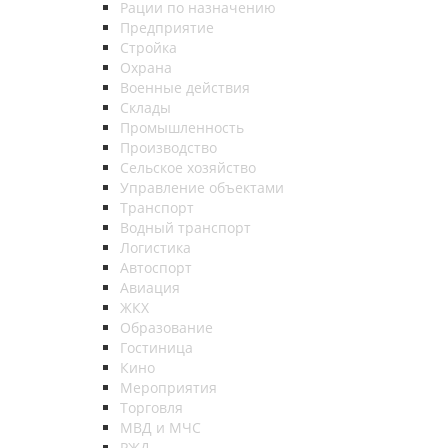
Рации по назначению
Предприятие
Стройка
Охрана
Военные действия
Склады
Промышленность
Производство
Сельское хозяйство
Управление объектами
Транспорт
Водный транспорт
Логистика
Автоспорт
Авиация
ЖКХ
Образование
Гостиница
Кино
Мероприятия
Торговля
МВД и МЧС
РЖД