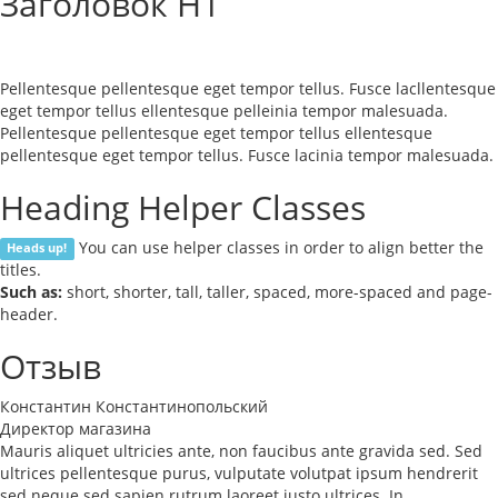
Заголовок H1
Pellentesque pellentesque eget tempor tellus. Fusce lacllentesque
eget tempor tellus ellentesque pelleinia tempor malesuada.
Pellentesque pellentesque eget tempor tellus ellentesque
pellentesque eget tempor tellus. Fusce lacinia tempor malesuada.
Heading Helper Classes
You can use helper classes in order to align better the
Heads up!
titles.
Such as:
short, shorter, tall, taller, spaced, more-spaced and page-
header.
Отзыв
Константин Константинопольский
Директор магазина
Mauris aliquet ultricies ante, non faucibus ante gravida sed. Sed
ultrices pellentesque purus, vulputate volutpat ipsum hendrerit
sed neque sed sapien rutrum laoreet justo ultrices. In