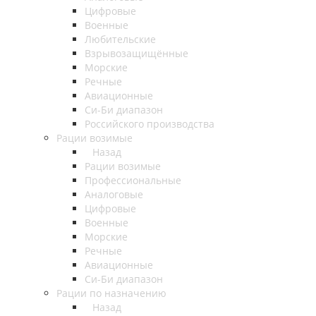
Цифровые
Военные
Любительские
Взрывозащищённые
Морские
Речные
Авиационные
Си-Би диапазон
Российского производства
Рации возимые
Назад
Рации возимые
Профессиональные
Аналоговые
Цифровые
Военные
Морские
Речные
Авиационные
Си-Би диапазон
Рации по назначению
Назад