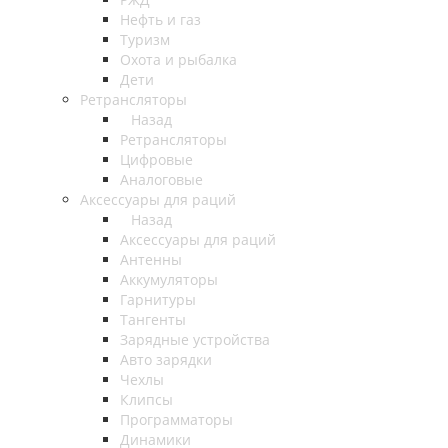
Нефть и газ
Туризм
Охота и рыбалка
Дети
Ретрансляторы
Назад
Ретрансляторы
Цифровые
Аналоговые
Аксессуары для раций
Назад
Аксессуары для раций
Антенны
Аккумуляторы
Гарнитуры
Тангенты
Зарядные устройства
Авто зарядки
Чехлы
Клипсы
Программаторы
Динамики