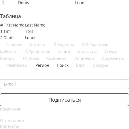
2
Denis
Loner
Таблица
#
First Name
Last Name
1
Tim
Tors
2
Denis
Loner
Главная
Каталог
0
Корзина
0
Избранные
Кабинет
0
Сравнение
Акции
Контакты
Услуги
Бренды
Отзывы
Компания
Лицензии
Документы
Реквизиты
Регион
Поиск
Блог
Обзоры
Подписаться
на новости и акции
Подписаться
Компания
О компании
Контакты